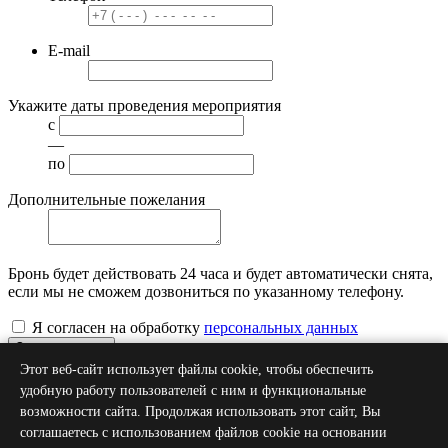
E-mail
Укажите даты проведения мероприятия
с
—
по
Дополнительные пожелания
Бронь будет действовать
24 часа
и будет автоматически снята,
если мы не сможем дозвониться по указанному телефону.
Я согласен на обработку
персональных данных
Забронировать
Этот веб-сайт использует файлы cookie, чтобы обеспечить
Уточнить у менеджера
удобную работу пользователей с ним и функциональные
возможности сайта. Продолжая использовать этот сайт, Вы
Ваше имя
*
соглашаетесь с использованием файлов cookie на основании