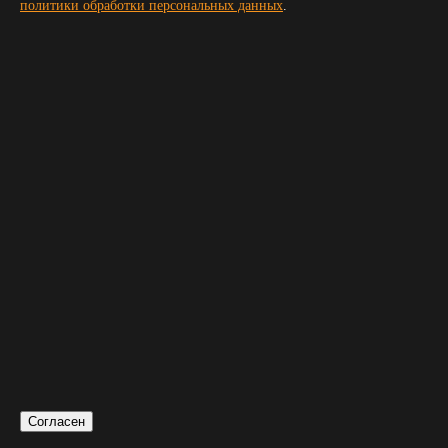
политики обработки персональных данных
.
Телефон
*
E-mail
Укажите даты проведения мероприятия
с
—
по
Дополнительные пожелания
Менеджер свяжется с Вами по телефону и поможет подобрать
оборудование на нужную дату
Я согласен на обработку
персональных данных
Уточнить у менеджера
Спасибо за заявку
Согласен
Мы свяжемся с вами в течение 1 рабочего часа