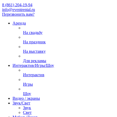
8 (861) 204-19-94
info@eventrental.ru
Перезвонить вам?
Аренда
На свадьбу
На праздник
На выставку
Для рекламы
Интерактив/Игры/Шоу
Интерактив
Игры
Шоу
Видео / экраны
Звук/Свет
Звук
Свет