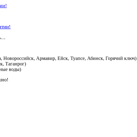
ятии!
ль…
, Новороссийск, Армавир, Ейск, Туапсе, Абинск, Горячий ключ)
к, Таганрог)
ные воды)
шно!