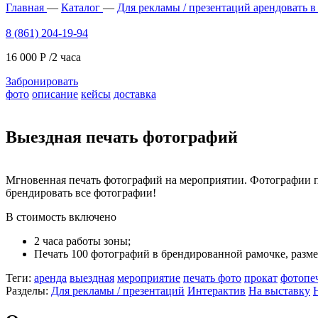
Главная
—
Каталог
—
Для рекламы / презентаций арендовать в
8 (861) 204-19-94
16 000
Р
/2 часа
Забронировать
фото
описание
кейсы
доставка
Выездная печать фотографий
Мгновенная печать фотографий на мероприятии. Фотографии печ
брендировать все фотографии!
В стоимость включено
2 часа работы зоны;
Печать 100 фотографий в брендированной рамочке, разме
Теги:
аренда
выездная
мероприятие
печать фото
прокат
фотопе
Разделы:
Для рекламы / презентаций
Интерактив
На выставку