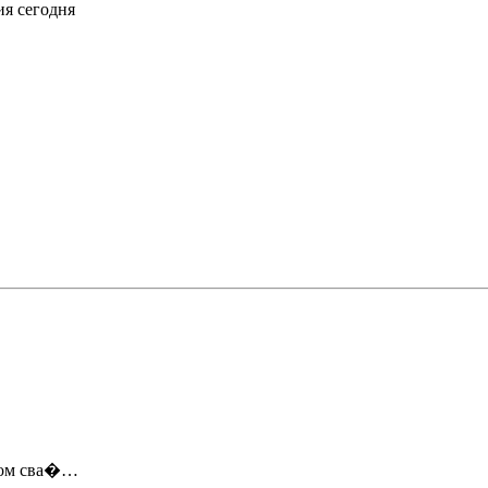
ия сегодня
твом сва�…