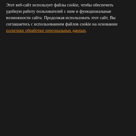
Грозный
Этот веб-сайт использует файлы cookie, чтобы обеспечить
Севастополь
удобную работу пользователей с ним и функциональные
Симферополь
возможности сайта. Продолжая использовать этот сайт, Вы
Волгоград
соглашаетесь с использованием файлов cookie на основании
Пятигорск
политики обработки персональных данных
.
Сочи
Новороссийск
Владикавказ
Элиста
Черкесск
Получить прайс для организатора
Укажите пожалуйста ваш телефон и электронную почту,
мы свяжемся с вами и вышлем прайс
Ваше имя
*
Телефон
*
E-mail