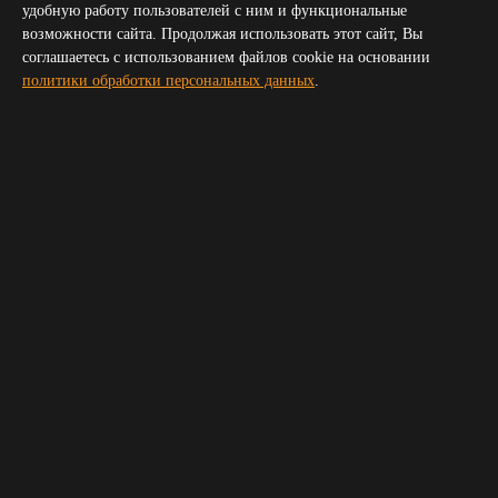
Севастополь
удобную работу пользователей с ним и функциональные
Симферополь
возможности сайта. Продолжая использовать этот сайт, Вы
Волгоград
соглашаетесь с использованием файлов cookie на основании
Пятигорск
политики обработки персональных данных
.
Сочи
Новороссийск
Владикавказ
Элиста
Черкесск
Получить прайс для организатора
Укажите пожалуйста ваш телефон и электронную почту,
мы свяжемся с вами и вышлем прайс
Ваше имя
*
Телефон
*
E-mail