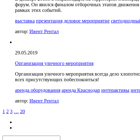
форум. Он явился финалом отборочных этапов движения 
рамках этих событий.
выставка
презентация
деловое мероприятие
светодиодны
автор:
Ивент Рентал
29.05.2019
Организация уличного мероприятия
Организация уличного мероприятия всегда дело хлопотное
всех присутствующих побеспокоиться!
аренда оборудования
аренда Краснодар
интерактивы
инт
автор:
Ивент Рентал
1
2
3
…
20