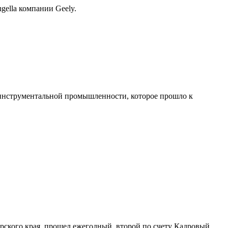
gella компании Geely.
коинструментальной промышленности, которое прошло к
арского края, прошел ежегодный, второй по счету Кадровый