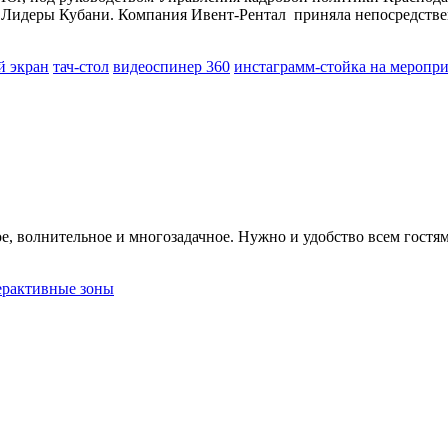
Лидеры Кубани. Компания Ивент-Рентал приняла непосредственно
й экран
тач-стол
видеоспинер 360
инстаграмм-стойка на меропр
, волнительное и многозадачное. Нужно и удобство всем гостям 
ерактивные зоны