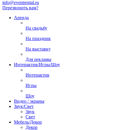
info@eventrental.ru
Перезвонить вам?
Аренда
На свадьбу
На праздник
На выставку
Для рекламы
Интерактив/Игры/Шоу
Интерактив
Игры
Шоу
Видео / экраны
Звук/Свет
Звук
Свет
Мебель/Декор
Декор