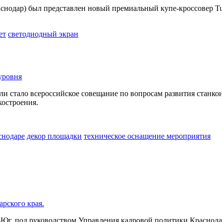
раснодар) был представлен новый премиальный купе-кроссовер Tu
ет
светодиодный экран
уровня
сли стало всероссийское совещание по вопросам развития стан
костроения.
снодаре
декор площадки
техническое оснащение мероприятия
рского края.
ад-Юг, под руководством Управления кадровой политики Краснод