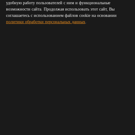
Севастополь
удобную работу пользователей с ним и функциональные
Симферополь
возможности сайта. Продолжая использовать этот сайт, Вы
Волгоград
соглашаетесь с использованием файлов cookie на основании
Пятигорск
политики обработки персональных данных
.
Сочи
Новороссийск
Владикавказ
Элиста
Черкесск
Получить прайс для организатора
Укажите пожалуйста ваш телефон и электронную почту,
мы свяжемся с вами и вышлем прайс
Ваше имя
*
Телефон
*
E-mail