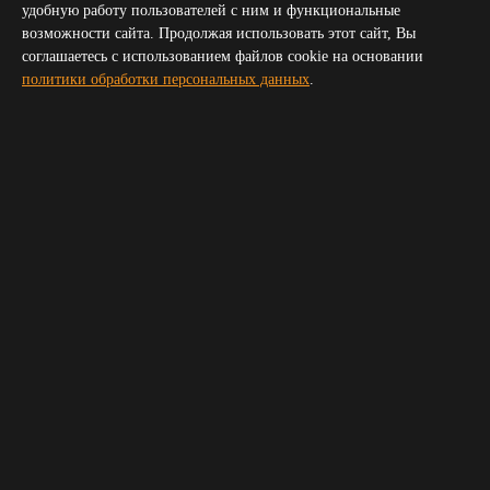
Севастополь
удобную работу пользователей с ним и функциональные
Симферополь
возможности сайта. Продолжая использовать этот сайт, Вы
Волгоград
соглашаетесь с использованием файлов cookie на основании
Пятигорск
политики обработки персональных данных
.
Сочи
Новороссийск
Владикавказ
Элиста
Черкесск
Получить прайс для организатора
Укажите пожалуйста ваш телефон и электронную почту,
мы свяжемся с вами и вышлем прайс
Ваше имя
*
Телефон
*
E-mail