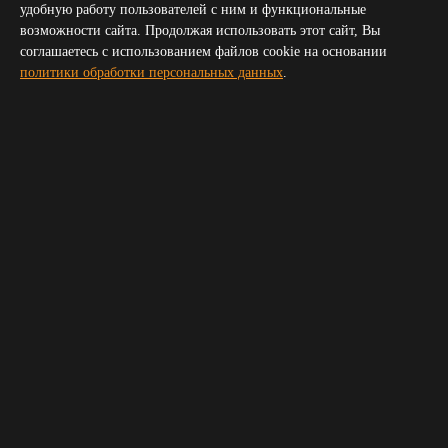
Севастополь
удобную работу пользователей с ним и функциональные
Симферополь
возможности сайта. Продолжая использовать этот сайт, Вы
Волгоград
соглашаетесь с использованием файлов cookie на основании
Пятигорск
политики обработки персональных данных
.
Сочи
Новороссийск
Владикавказ
Элиста
Черкесск
Получить прайс для организатора
Укажите пожалуйста ваш телефон и электронную почту,
мы свяжемся с вами и вышлем прайс
Ваше имя
*
Телефон
*
E-mail