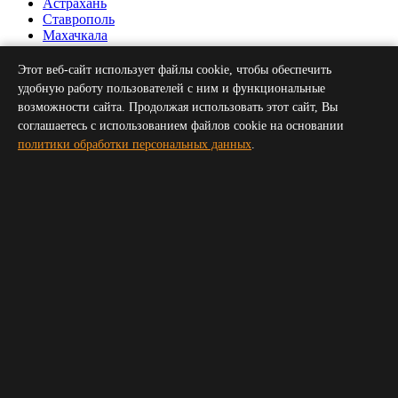
Астрахань
Ставрополь
Махачкала
Нальчик
Грозный
Этот веб-сайт использует файлы cookie, чтобы обеспечить
Севастополь
удобную работу пользователей с ним и функциональные
Симферополь
возможности сайта. Продолжая использовать этот сайт, Вы
Волгоград
соглашаетесь с использованием файлов cookie на основании
Пятигорск
политики обработки персональных данных
.
Сочи
Новороссийск
Владикавказ
Элиста
Черкесск
Получить прайс для организатора
Укажите пожалуйста ваш телефон и электронную почту,
мы свяжемся с вами и вышлем прайс
Ваше имя
*
Телефон
*