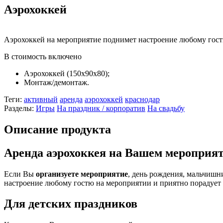
Аэрохоккей
Аэрохоккей на мероприятие поднимет настроение любому гос
В стоимость включено
Аэрохоккей (150х90х80);
Монтаж/демонтаж.
Теги:
активный
аренда
аэрохоккей
краснодар
Разделы:
Игры
На праздник / корпоратив
На свадьбу
Описание продукта
Аренда аэрохоккея на Вашем мероприя
Если Вы
организуете мероприятие
, день рождения, мальчишн
настроение любому гостю на мероприятии и приятно порадует 
Для детских праздников