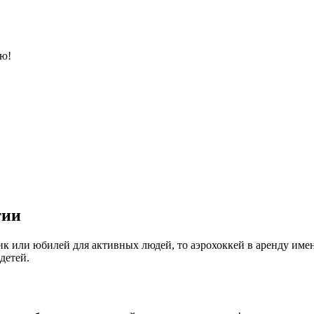
тю!
тии
ик или юбилей для активных людей, то аэрохоккей в аренду име
детей.