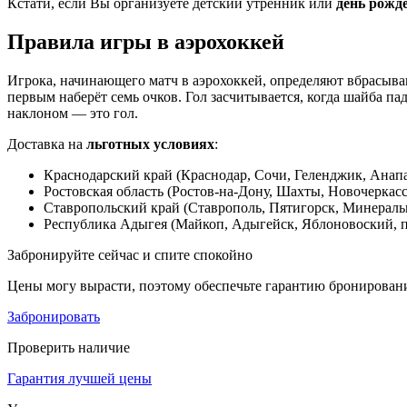
Кстати, если Вы организуете детский утренник или
день рожд
Правила игры в аэрохоккей
Игрока, начинающего матч в аэрохоккей, определяют вбрасыва
первым наберёт семь очков. Гол засчитывается, когда шайба па
наклоном — это гол.
Доставка на
льготных условиях
:
Краснодарский край (Краснодар, Сочи, Геленджик, Анапа
Ростовская область (Ростов-на-Дону, Шахты, Новочеркасс
Ставропольский край (Ставрополь, Пятигорск, Минераль
Республика Адыгея (Майкоп, Адыгейск, Яблоновоский, п
Забронируйте сейчас и спите спокойно
Цены могу вырасти, поэтому обеспечьте гарантию бронирован
Забронировать
Проверить наличие
Гарантия лучшей цены