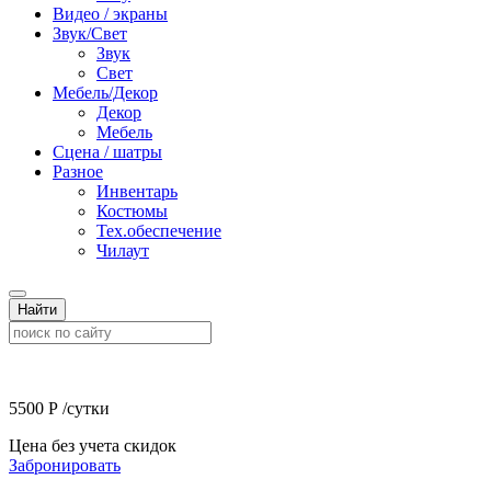
Видео / экраны
Звук/Свет
Звук
Свет
Мебель/Декор
Декор
Мебель
Сцена / шатры
Разное
Инвентарь
Костюмы
Тех.обеспечение
Чилаут
Найти
5500
Р
/сутки
Цена без учета скидок
Забронировать