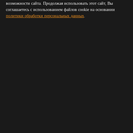
Симферополь
возможности сайта. Продолжая использовать этот сайт, Вы
Волгоград
соглашаетесь с использованием файлов cookie на основании
Пятигорск
политики обработки персональных данных
.
Сочи
Новороссийск
Владикавказ
Элиста
Черкесск
Получить прайс для организатора
Укажите пожалуйста ваш телефон и электронную почту,
мы свяжемся с вами и вышлем прайс
Ваше имя
*
Телефон
*
E-mail