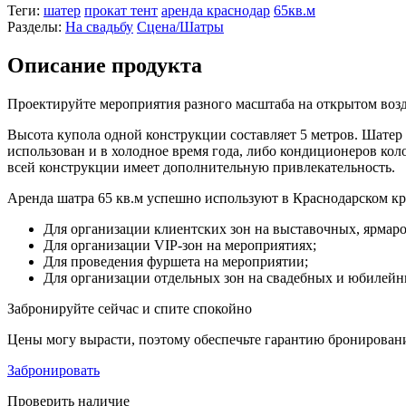
Теги:
шатер
прокат тент
аренда краснодар
65кв.м
Разделы:
На свадьбу
Сцена/Шатры
Описание продукта
Проектируйте мероприятия разного масштаба на открытом возд
Высота купола одной конструкции составляет 5 метров. Шатер 
использован и в холодное время года, либо кондиционеров ко
всей конструкции имеет дополнительную привлекательность.
Аренда шатра 65 кв.м успешно используют в Краснодарском кра
Для организации клиентских зон на выставочных, ярмар
Для организации VIP-зон на мероприятиях;
Для проведения фуршета на мероприятии;
Для организации отдельных зон на свадебных и юбилейн
Забронируйте сейчас и спите спокойно
Цены могу вырасти, поэтому обеспечьте гарантию бронирован
Забронировать
Проверить наличие