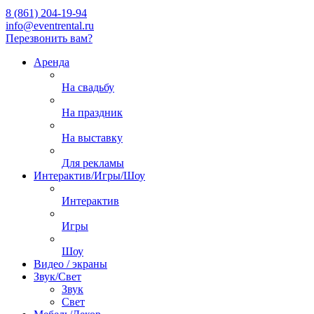
8 (861) 204-19-94
info@eventrental.ru
Перезвонить вам?
Аренда
На свадьбу
На праздник
На выставку
Для рекламы
Интерактив/Игры/Шоу
Интерактив
Игры
Шоу
Видео / экраны
Звук/Свет
Звук
Свет