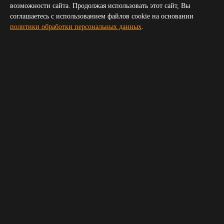
Симферополь
возможности сайта. Продолжая использовать этот сайт, Вы
Волгоград
соглашаетесь с использованием файлов cookie на основании
Пятигорск
политики обработки персональных данных
.
Сочи
Новороссийск
Владикавказ
Элиста
Черкесск
Получить прайс для организатора
Укажите пожалуйста ваш телефон и электронную почту,
мы свяжемся с вами и вышлем прайс
Ваше имя
*
Телефон
*
E-mail