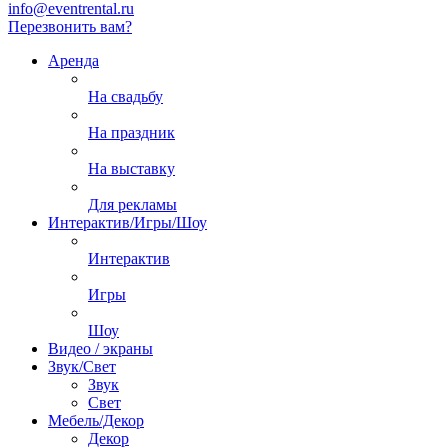
info@eventrental.ru
Перезвонить вам?
Аренда
На свадьбу
На праздник
На выставку
Для рекламы
Интерактив/Игры/Шоу
Интерактив
Игры
Шоу
Видео / экраны
Звук/Свет
Звук
Свет
Мебель/Декор
Декор