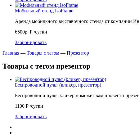
Мобильный стенд IsoFrame
Аренда мобильного выставочного стенда от компании 
6500р.
Р
/сутки
Забронировать
Главная
—
Товары с тегом
—
Презентор
Товары с тегом презентор
Беспроводной пульт (кликер, презентор)
Беспроводной пульт-кликер поможет вам провести през
1100
Р
/сутки
Забронировать