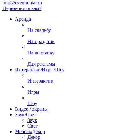
info@eventrental.ru
Перезвонить вам?
Аренда
На свадьбу
На праздник
На выставку
Для рекламы
Интерактив/Игры/Шоу
Интерактив
Игры
Шоу
Видео / экраны
Звук/Свет
Звук
Свет
Мебель/Декор
Декор