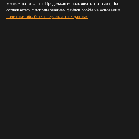
Симферополь
возможности сайта. Продолжая использовать этот сайт, Вы
Волгоград
соглашаетесь с использованием файлов cookie на основании
Пятигорск
политики обработки персональных данных
.
Сочи
Новороссийск
Владикавказ
Элиста
Черкесск
Получить прайс для организатора
Укажите пожалуйста ваш телефон и электронную почту,
мы свяжемся с вами и вышлем прайс
Ваше имя
*
Телефон
*
E-mail