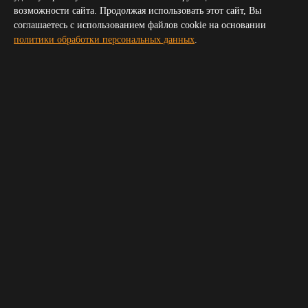
Симферополь
возможности сайта. Продолжая использовать этот сайт, Вы
Волгоград
соглашаетесь с использованием файлов cookie на основании
Пятигорск
политики обработки персональных данных
.
Сочи
Новороссийск
Владикавказ
Элиста
Черкесск
Получить прайс для организатора
Укажите пожалуйста ваш телефон и электронную почту,
мы свяжемся с вами и вышлем прайс
Ваше имя
*
Телефон
*
E-mail