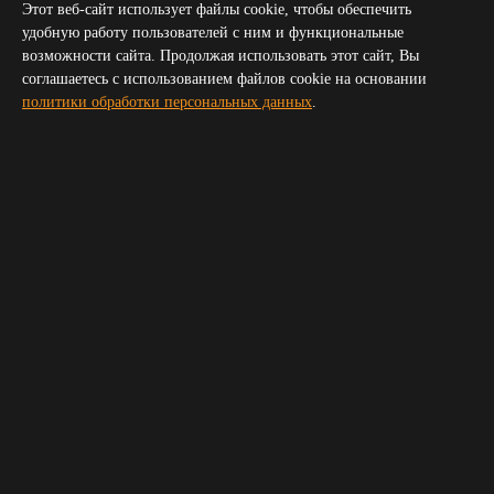
Грозный
Этот веб-сайт использует файлы cookie, чтобы обеспечить
Севастополь
удобную работу пользователей с ним и функциональные
Симферополь
возможности сайта. Продолжая использовать этот сайт, Вы
Волгоград
соглашаетесь с использованием файлов cookie на основании
Пятигорск
политики обработки персональных данных
.
Сочи
Новороссийск
Владикавказ
Элиста
Черкесск
Получить прайс для организатора
Укажите пожалуйста ваш телефон и электронную почту,
мы свяжемся с вами и вышлем прайс
Ваше имя
*
Телефон
*
E-mail