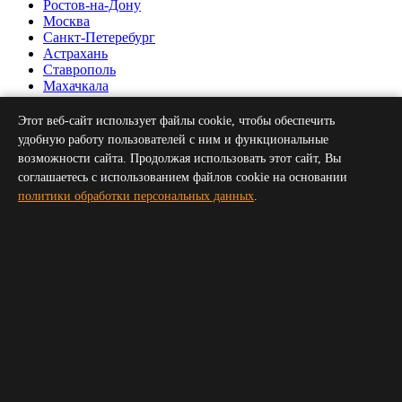
Ростов-на-Дону
Москва
Санкт-Петеребург
Астрахань
Ставрополь
Махачкала
Нальчик
Грозный
Этот веб-сайт использует файлы cookie, чтобы обеспечить
Севастополь
удобную работу пользователей с ним и функциональные
Симферополь
возможности сайта. Продолжая использовать этот сайт, Вы
Волгоград
соглашаетесь с использованием файлов cookie на основании
Пятигорск
политики обработки персональных данных
.
Сочи
Новороссийск
Владикавказ
Элиста
Черкесск
Получить прайс для организатора
Укажите пожалуйста ваш телефон и электронную почту,
мы свяжемся с вами и вышлем прайс
Ваше имя
*