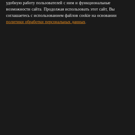
Севастополь
удобную работу пользователей с ним и функциональные
Симферополь
возможности сайта. Продолжая использовать этот сайт, Вы
Волгоград
соглашаетесь с использованием файлов cookie на основании
Пятигорск
политики обработки персональных данных
.
Сочи
Новороссийск
Владикавказ
Элиста
Черкесск
Получить прайс для организатора
Укажите пожалуйста ваш телефон и электронную почту,
мы свяжемся с вами и вышлем прайс
Ваше имя
*
Телефон
*
E-mail